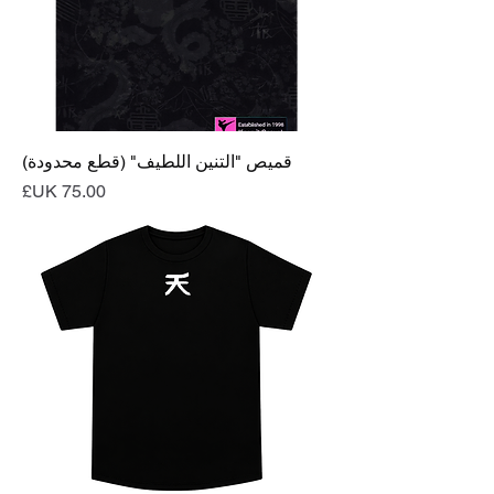
قميص "التنين اللطيف" (قطع محدودة)
السعر