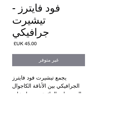
فود فايترز -
تيشيرت
جرافيكي
السعر
غير متوفر
يجمع تيشيرت فود فايترز
الجرافيكي بين الأناقة الكاجوال
والرسومات الرائعة، ويحمل على
ظهره أصول فرقة NSO. تصميم
بسيط وجريء يجمع بين فود
فايترز وفرقة NSO في قطعة
مميزة.