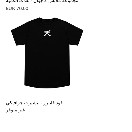
مجموعة ملابس كاجوال - نفدت الكمية
السعر
فود فايترز - تيشيرت جرافيكي
غير متوفر