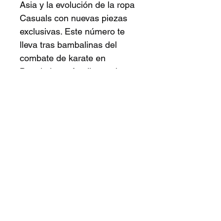
Asia y la evolución de la ropa
Casuals con nuevas piezas
exclusivas. Este número te
lleva tras bambalinas del
combate de karate en
Bangkok, profundiza en los
orígenes de la familia de Lon
en Hong Kong y presenta un
episodio de Food Fighters
con vistas a la UFC de
Londres. Esta copia viene
firmada por el peso mosca de
la UFC, Lone'er Kavanagh.
¡Sigue con el estilo Casual!