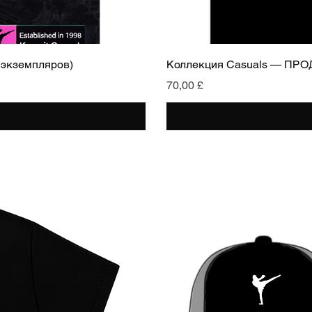
 экземпляров)
Коллекция Casuals — ПР
Цена
70,00 £