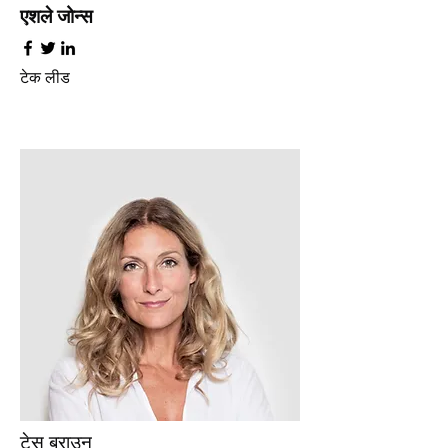
एशले जोन्स
टेक लीड
टेस ब्राउन